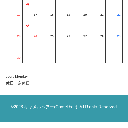
16
17
18
19
20
21
22
23
24
25
26
27
28
29
30
every Monday
休日
定休日
©2026
キャメルヘアー(Camel hair)
. All Rights Reserved.