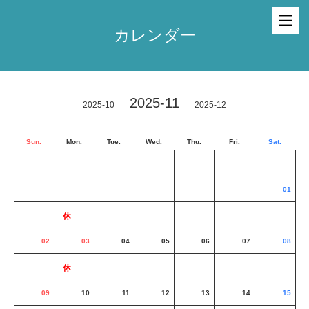
カレンダー
2025-11
2025-10
2025-12
Sun.
Mon.
Tue.
Wed.
Thu.
Fri.
Sat.
01
02
03
04
05
06
07
08
09
10
11
12
13
14
15